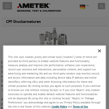
Skip to content
T
o
g
g
CPF Druckarmaturen
l
e
n
a
v
i
g
a
This site uses cookies, pixels, and similar tools (“cookies”), some of which are
provided by third parties, to enable website features and functionality;
t
CPF-Armaturen und Schläuche sind eine neue Linie von Schnelltest-
measure, analyze, and improve site performance; enhance user experience;
i
Druckarmaturen für Kalibrierungs- und Testanwendungen – ihr
record user sessions and interactions; personalize content; and support our
o
Schwerpunkt liegt bei der Sicherheit. Crystal-Druckarmaturen (CPF)
advertising and marketing. We and our third-party vendors may monitor, record,
n
sind auf bis zu 690 bar belastbar und verfügen über eine
and access information and data, including device data, IP address and online
Sicherheitsöffnung, um den Nutzer vor der Versehentlichen Trennung
identifiers, referring URLs and other browsing information, for these and
eines Elements von einem unter Druck stehenden System zu warnen.
similar purposes. By clicking Accept, you agree to such purposes. If you continue
Es kann auch als Entlüftungsstelle verwendet werden.
to browse our site without clicking “Accept,” or if you click “Reject,” only cookies
necessary to operate and enable default website features and functionalities
will be deployed. By using this site or clicking “Accept,” “Reject,” or “Manage
Alle Armaturen sind in Edelstahl 316 gefertigt und Lasermarkierungen
Preferences” you acknowledge and agree to our Privacy Policy available through
zeigen den Montage-Typ, Größe, Artikelnummer und den zulässigen
the link in the footer of this website,
Cookie Policy
, and
Terms of Use
.
Betriebsüberdruck an, um eine nicht übereinstimmende Verbindung zu