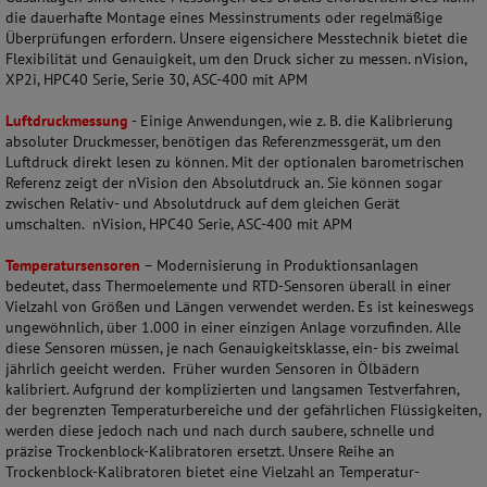
die dauerhafte Montage eines Messinstruments oder regelmäßige
Überprüfungen erfordern. Unsere eigensichere Messtechnik bietet die
Flexibilität und Genauigkeit, um den Druck sicher zu messen. nVision,
XP2i, HPC40 Serie, Serie 30, ASC-400 mit APM
Luftdruckmessung
- Einige Anwendungen, wie z. B. die Kalibrierung
absoluter Druckmesser, benötigen das Referenzmessgerät, um den
Luftdruck direkt lesen zu können. Mit der optionalen barometrischen
Referenz zeigt der nVision den Absolutdruck an. Sie können sogar
zwischen Relativ- und Absolutdruck auf dem gleichen Gerät
umschalten. nVision, HPC40 Serie, ASC-400 mit APM
Temperatursensoren
– Modernisierung in Produktionsanlagen
bedeutet, dass Thermoelemente und RTD-Sensoren überall in einer
Vielzahl von Größen und Längen verwendet werden. Es ist keineswegs
ungewöhnlich, über 1.000 in einer einzigen Anlage vorzufinden. Alle
diese Sensoren müssen, je nach Genauigkeitsklasse, ein- bis zweimal
jährlich geeicht werden. Früher wurden Sensoren in Ölbädern
kalibriert. Aufgrund der komplizierten und langsamen Testverfahren,
der begrenzten Temperaturbereiche und der gefährlichen Flüssigkeiten,
werden diese jedoch nach und nach durch saubere, schnelle und
präzise Trockenblock-Kalibratoren ersetzt. Unsere Reihe an
Trockenblock-Kalibratoren bietet eine Vielzahl an Temperatur-