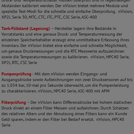
Druck- und Temperaturschalter müssen überprüft und in regelmäßigen
Abständen kalibriert werden. Der nVision bietet mehrere Module und
spezielle Test-Modi für die schnelle und einfache Überprüfung. nVision,
XP2i, Serie 30, MTC, CTC, ITC, PTC, CSC Serie, ASC-400
Tank-Füllstand (Lagerung)
– Hersteller lagern ihre Bestände in
Vorratstanks und eine genaue Druck- und Temperaturmessung der
einzelnen Speicherbehälter erzeugt eine unmittelbare Erfassung ihres
Inventars. Der nVision bietet eine einfache und schnelle Möglichkeit,
um genaue Druckmessungen und die RTC Messwerte aufzuzeichnen
sowie die Temperaturmessungen zu kalibrieren. nVision, HPC40 Serie,
XP2i, RTC, CSC Serie
Pumpenprüfung
- Mit dem nVision werden Eingangs- und
Ausgangsdrücke sowie Aufzeichnungen von zwei Drucksensoren auf bis
zu 1.034 bar, 10-mal pro Sekunde überwacht, um die Pumpenleistung
zu charakterisieren. nVision, HPC40 Serie, ASC-400 mit APM
Filterprüfung
– Der nVision kann Differenzdrücke bei hohem statischen
Druck direkt an einem Filter Messen und aufzeichnen. Durch Schätzen
des relativen Alters und der Abnutzung eines Filters kann ein Kunde
Geld sparen, indem er den Filter bei Bedarf ersetzt. nVision, HPC40
Serie