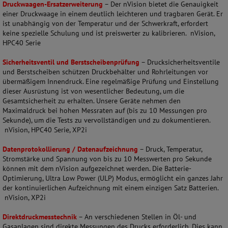
Druckwaagen-Ersatzerweiterung
– Der nVision bietet die Genauigkeit
einer Druckwaage in einem deutlich leichteren und tragbaren Gerät. Er
ist unabhängig von der Temperatur und der Schwerkraft, erfordert
keine spezielle Schulung und ist preiswerter zu kalibrieren. nVision,
HPC40 Serie
Sicherheitsventil und Berstscheibenprüfung
– Drucksicherheitsventile
und Berstscheiben schützen Druckbehälter und Rohrleitungen vor
übermäßigem Innendruck. Eine regelmäßige Prüfung und Einstellung
dieser Ausrüstung ist von wesentlicher Bedeutung, um die
Gesamtsicherheit zu erhalten. Unsere Geräte nehmen den
Maximaldruck bei hohen Messraten auf (bis zu 10 Messungen pro
Sekunde), um die Tests zu vervollständigen und zu dokumentieren.
nVision, HPC40 Serie, XP2i
Datenprotokollierung / Datenaufzeichnung
– Druck, Temperatur,
Stromstärke und Spannung von bis zu 10 Messwerten pro Sekunde
können mit dem nVision aufgezeichnet werden. Die Batterie-
Optimierung, Ultra Low Power (ULP) Modus, ermöglicht ein ganzes Jahr
der kontinuierlichen Aufzeichnung mit einem einzigen Satz Batterien.
nVision, XP2i
Direktdruckmesstechnik
– An verschiedenen Stellen in Öl- und
Gasanlagen sind direkte Messungen des Drucks erforderlich. Dies kann