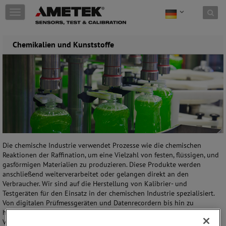
Skip to content
T
o
g
g
Chemikalien und Kunststoffe
l
e
n
a
v
i
g
a
t
i
Die chemische Industrie verwendet Prozesse wie die chemischen
o
Reaktionen der Raffination, um eine Vielzahl von festen, flüssigen, und
n
gasförmigen Materialien zu produzieren. Diese Produkte werden
anschließend weiterverarbeitet oder gelangen direkt an den
Verbraucher. Wir sind auf die Herstellung von Kalibrier- und
Testgeräten für den Einsatz in der chemischen Industrie spezialisiert.
Von digitalen Prüfmessgeräten und Datenrecordern bis hin zu
hochpräzisen Trockenblock-Temperaturkalibratoren bieten wir eine
Vielzahl von Geräten, um Sie bei Ihrer Arbeit zu unterstützen.