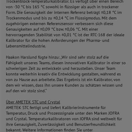
Trockenblock-Temperaturkalibrator. Es verfügt über einen Bereich
von -30 °C bis 165 °C sowohl in flüssiger als auch in trockener
Form. Die Genauigkeit der internen Referenz beträgt ±0,18 °C im
Trockenmodus und bis zu ±0,14 °C im Flüssigmodus. Mit dem
zugehörigen externen Referenzsensor verbessern sich diese
Genauigkeiten auf ±0,09 °C bzw. ±0,06 °C. Mit einer
hervorragenden Stabilität von ±0,01 °C ist der RTC-168 der ideale
Kalibrator für die hohen Anforderungen der Pharma- und
Lebensmittelindustrie.
Haakon Harslund fügte hinzu: „Wir sind sehr stolz auf die
Fähigkeit unseres Teams, diesen innovativen Kalibrator in einer so
schwierigen Zeit zu entwickeln und herzustellen. Unser Team
konnte weiterhin kreativ die Entwicklung gestalten, während es
von zu Hause aus arbeitete. Das Ergebnis ist ein Kalibrator, von
dem wir wissen, dass ihn unsere Kunden zu schätzen wissen und
auf den wir stolz sind.“
Über AMETEK STC und Crystal
AMETEK STC fertigt und liefert Kalibrierinstrumente für
Temperatur, Druck und Prozesssignale unter den Marken JOFRA
und Crystal. Temperaturkalibratoren von JOFRA sind weltweit für
ihre Genauigkeit, Zuverlässigkeit und Benutzerfreundlichkeit
bekannt. Weitere Informationen finden Sie unter